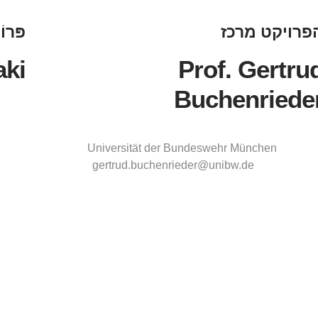
פרויקט
מרכז
פּרוֹ
aki
Prof. Gertru
Buchenriede
Universität der Bundeswehr München
gertrud.buchenrieder@unibw.de