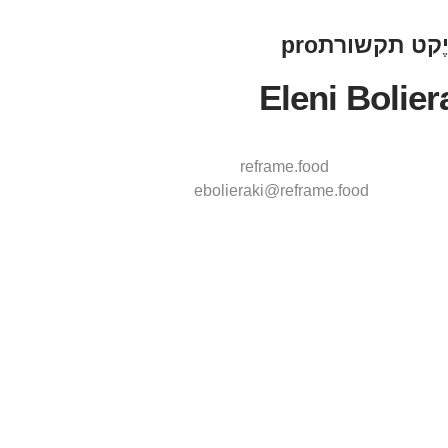
יֶקט
תקשורתpro
Eleni Bolier
reframe.food
ebolieraki@reframe.food