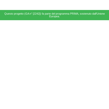
Questo progetto (GA n° [2242]) fa parte del programma PRIMA, sostenuto dall'Unione
Europea.