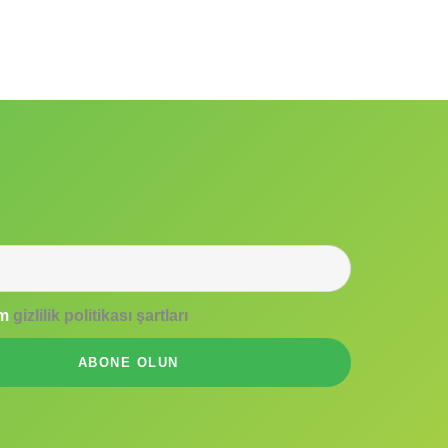
um
gizlilik politikası şartları
ABONE OLUN