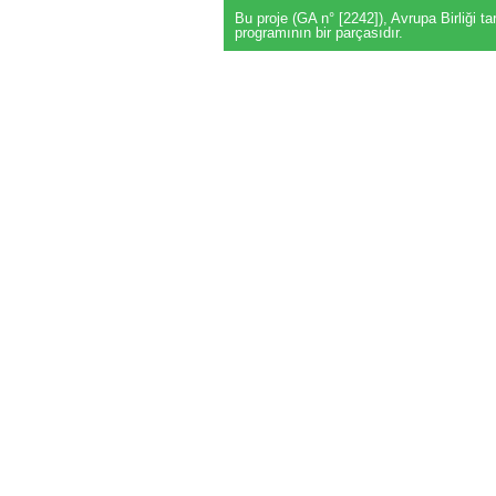
Bu proje (GA n° [2242]), Avrupa Birliği 
programının bir parçasıdır.