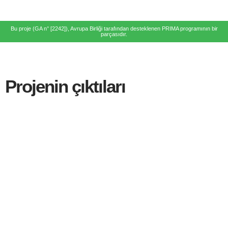
Bu proje (GA n° [2242]), Avrupa Birliği tarafından desteklenen PRIMA programının bir
parçasıdır.
Projenin çıktıları