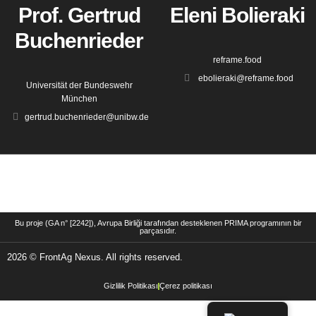
Prof. Gertrud
Eleni Bolieraki
Buchenrieder
reframe.food
ebolieraki@reframe.food
Universität der Bundeswehr
München
gertrud.buchenrieder@unibw.de
Bu proje (GA n° [2242]), Avrupa Birliği tarafından desteklenen PRIMA programının bir
parçasıdır.
2026 © FrontAg Nexus. All rights reserved.
Gizlilik Politikası
Çerez politikası