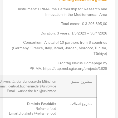
Prof. Gertrud Buchenrieder
,
Dr. Wubneshe Biru
Unive
Email