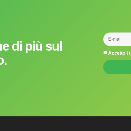
ne di più sul
Accetto i 
o.