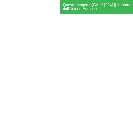
Questo progetto (GA n° [2242]) fa part
dall'Unione Europea.